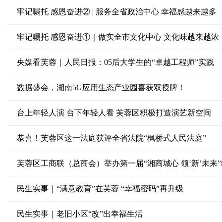
牢记嘱托 感恩奋进② | 服务全省政治中心 幸福感越来越多
牢记嘱托 感恩奋进①｜做实全市文化中心 文化味越来越浓
央媒看芙蓉｜人民日报：05后大学生的“卓越工程师”实践
数据盛会，湖南5G应用生态产业园喜获双授牌！
台上年轻人演 台下年轻人看 芙蓉区积极打造演艺新空间
恭喜！芙蓉区这一法庭获评全省法院“枫桥式人民法庭”
芙蓉区工商联（总商会）举办第一届“湘商城心 领‘新’未来
民生实事｜“满意教育”在芙蓉 “幸福密码”再升级
民生实事｜老旧小区“改”出幸福生活