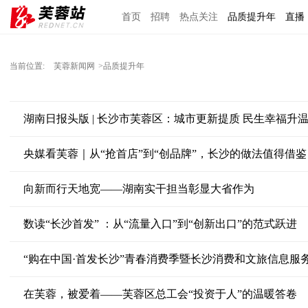
首页
招聘
热点关注
品质提升年
直播
当前位置:
芙蓉新闻网
>品质提升年
湖南日报头版 | 长沙市芙蓉区：城市更新提质 民生幸福升
央媒看芙蓉｜从“抢首店”到“创品牌”，长沙的做法值得借鉴
向新而行天地宽——湖南实干担当彰显大省作为
数读“长沙首发” ：从“流量入口”到“创新出口”的范式跃进
“购在中国·首发长沙”青春消费季暨长沙消费和文旅信息服
在芙蓉，被爱着——芙蓉区总工会“投资于人”的温暖答卷