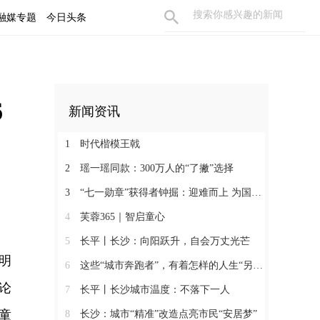
融媒专题
今日头条
6
新闻资讯
1
时代楷模王戟
2
瑶一瑶同款：300万人的“了撇”选择
3
“七一勋章”获得者钟掘：迎难而上 为国攻坚
4
芙蓉365｜智启童心
5
长平丨长沙：向阳跃升，自会万丈光芒
明
6
这些“城市奔跑者”，有着怎样的人生“另一面”？
论
7
长平丨长沙城市温度：不落下一人
童
8
长沙：城市“精准”改造点亮市民“安居梦”