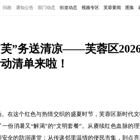
问政
通知公告
部门动态
街道动态
视频专区
芙蓉要闻
图集
芙”务送清凉——芙蓉区202
活动清单来啦！
扬。在这个红色与热情交织的盛夏时节，芙蓉区新时代文
一份消暑又“解渴”的“文明套餐”。从赓续红色血脉的理
期安全的防溺课堂；从传递邻里温情的便民市集，到点亮