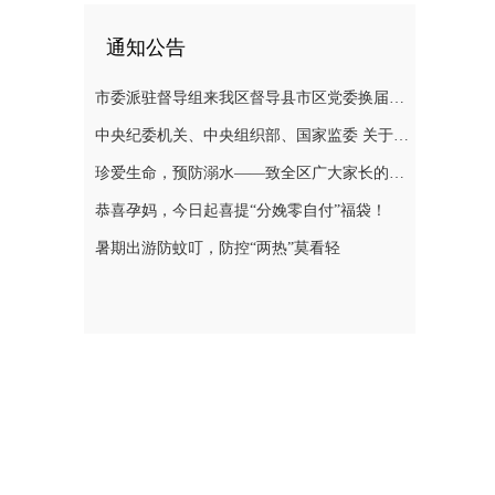
通知公告
市委派驻督导组来我区督导县市区党委换届选举风气
中央纪委机关、中央组织部、国家监委 关于换届纪律的“十个严禁”要求
珍爱生命，预防溺水——致全区广大家长的一封信
恭喜孕妈，今日起喜提“分娩零自付”福袋！
暑期出游防蚊叮，防控“两热”莫看轻