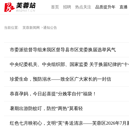
首页
招聘
热点关注
品质提升年
直播
当前位置:
芙蓉新闻网
>通知公告
市委派驻督导组来我区督导县市区党委换届选举风气
中央纪委机关、中央组织部、国家监委 关于换届纪律的“十
珍爱生命，预防溺水——致全区广大家长的一封信
恭喜孕妈，今日起喜提“分娩零自付”福袋！
暑期出游防蚊叮，防控“两热”莫看轻
红色七月映初心，文明“芙”务送清凉——芙蓉区2026年7