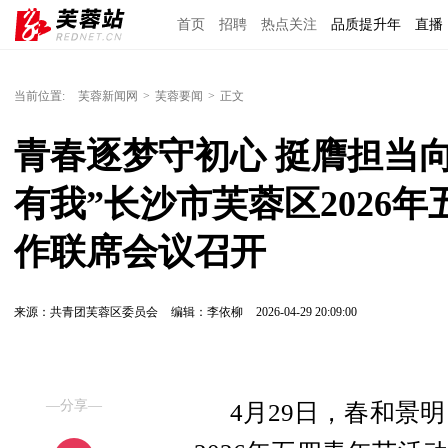
首页
招聘
热点关注
品质提升年
直播
当前位置:
芙蓉新闻网
>
芙蓉要闻
>
正文
青春逐梦守初心 挺膺担当向
有我”长沙市芙蓉区2026
作联席会议召开
来源：共青团芙蓉区委员会
编辑：李依柳
2026-04-29 20:09:00
—分享—
4月29日，春和景