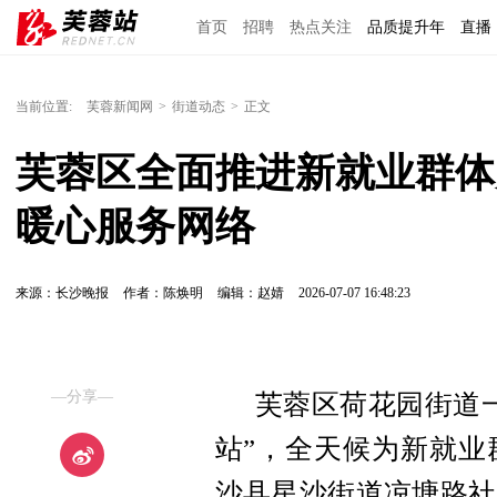
首页
招聘
热点关注
品质提升年
直播
当前位置:
芙蓉新闻网
>
街道动态
>
正文
芙蓉区全面推进新就业群体
暖心服务网络
来源：长沙晚报
作者：陈焕明
编辑：赵婧
2026-07-07 16:48:23
—分享—
芙蓉区荷花园街道
站”，全天候为新就业
沙县星沙街道凉塘路社