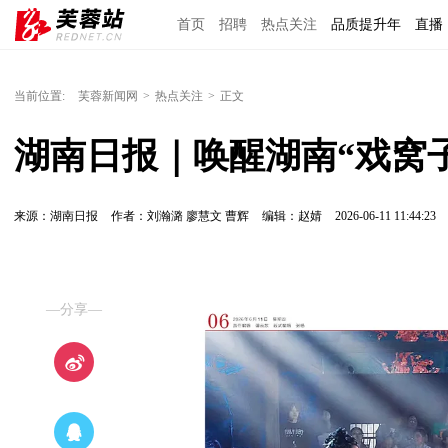
首页
招聘
热点关注
品质提升年
直播
当前位置:
芙蓉新闻网
>
热点关注
>
正文
湖南日报｜唤醒湖南“戏窝子
来源：湖南日报
作者：刘瀚潞 廖慧文 曹辉
编辑：赵婧
2026-06-11 11:44:23
—分享—