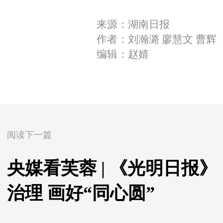
来源：湖南日报
作者：刘瀚潞 廖慧文 曹辉
编辑：赵婧
阅读下一篇
央媒看芙蓉 | 《光明日报
治理 画好“同心圆”