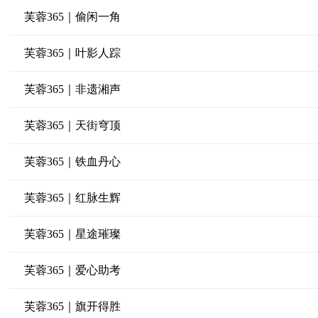
芙蓉365｜偷闲一角
芙蓉365｜叶影人踪
芙蓉365｜非遗湘声
芙蓉365｜天街穹顶
芙蓉365｜铁血丹心
芙蓉365｜红脉生辉
芙蓉365｜星途璀璨
芙蓉365｜爱心助考
芙蓉365｜旗开得胜