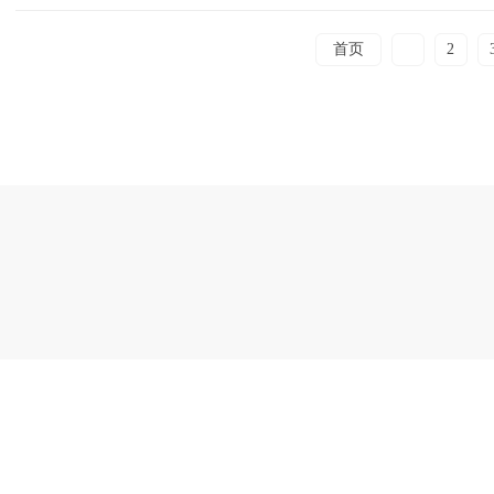
首页
1
2