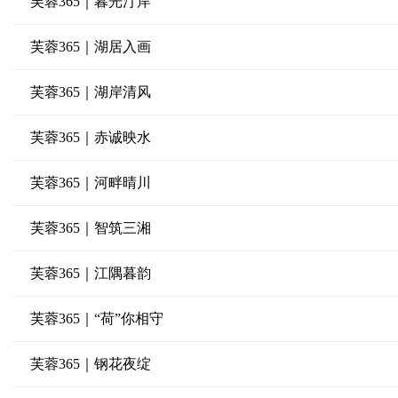
芙蓉365｜暮光汀岸
芙蓉365｜湖居入画
芙蓉365｜湖岸清风
芙蓉365｜赤诚映水
芙蓉365｜河畔晴川
芙蓉365｜智筑三湘
芙蓉365｜江隅暮韵
芙蓉365｜“荷”你相守
芙蓉365｜钢花夜绽